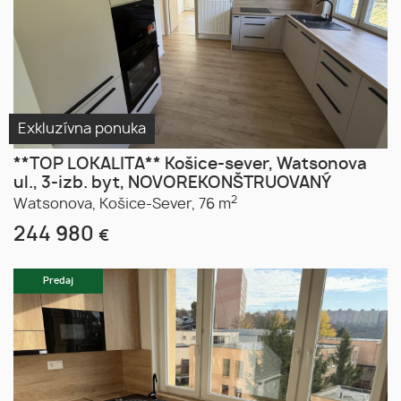
Exkluzívna ponuka
**TOP LOKALITA** Košice-sever, Watsonova
ul., 3-izb. byt, NOVOREKONŠTRUOVANÝ
2
Watsonova,
Košice-Sever,
76 m
244 980
€
Predaj