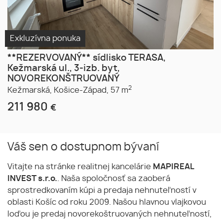
Exkluzívna ponuka
**REZERVOVANÝ** sídlisko TERASA,
Kežmarská ul., 3-izb. byt,
NOVOREKONŠTRUOVANÝ
2
Kežmarská,
Košice-Západ,
57 m
211 980
€
Váš sen o dostupnom bývaní
Vitajte na stránke realitnej kancelárie
MAPIREAL
INVEST s.r.o.
. Naša spoločnosť sa zaoberá
sprostredkovaním kúpi a predaja nehnuteľností v
oblasti Košíc od roku 2009. Našou hlavnou vlajkovou
loďou je predaj novorekoštruovaných nehnuteľností,