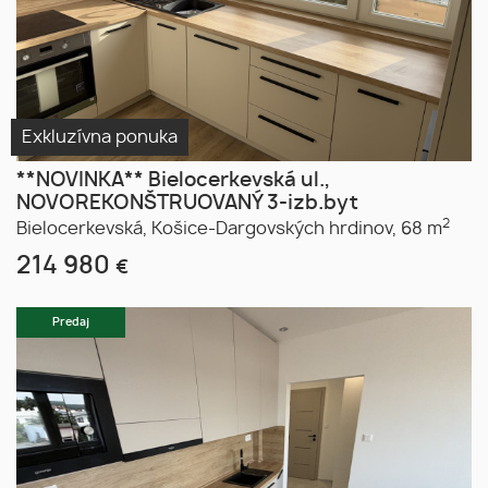
Exkluzívna ponuka
**NOVINKA** Bielocerkevská ul.,
NOVOREKONŠTRUOVANÝ 3-izb.byt
2
Bielocerkevská,
Košice-Dargovských hrdinov,
68 m
214 980
€
Predaj