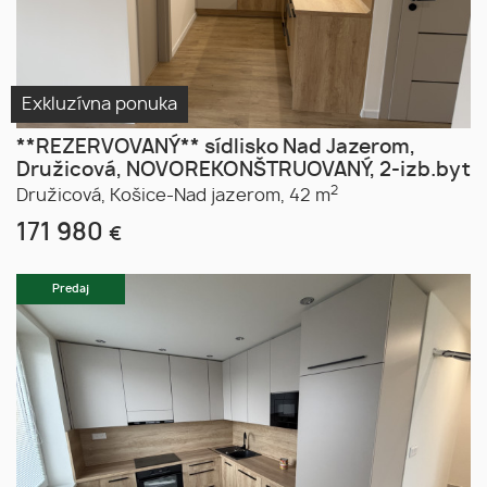
Exkluzívna ponuka
**REZERVOVANÝ** sídlisko Nad Jazerom,
Družicová, NOVOREKONŠTRUOVANÝ, 2-izb.byt
2
Družicová,
Košice-Nad jazerom,
42 m
171 980
€
Predaj