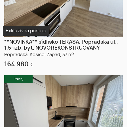
Exkluzívna ponuka
**NOVINKA** sídlisko TERASA, Popradská ul.,
1,5-izb. byt, NOVOREKONŠTRUOVANÝ
2
Popradská,
Košice-Západ,
37 m
164 980
€
Predaj