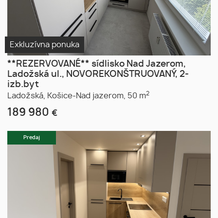
Exkluzívna ponuka
**REZERVOVANÉ** sídlisko Nad Jazerom,
Ladožská ul., NOVOREKONŠTRUOVANÝ, 2-
izb.byt
2
Ladožská,
Košice-Nad jazerom,
50 m
189 980
€
Predaj